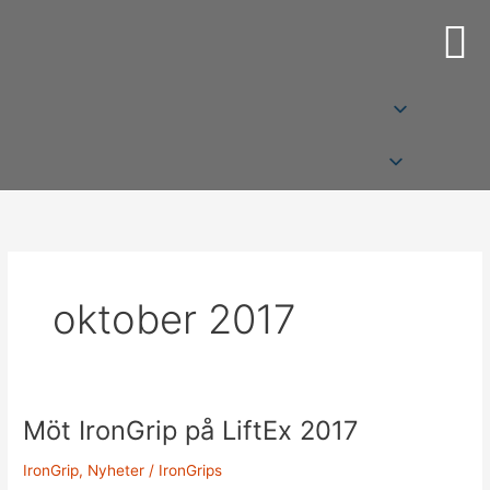
Hoppa
till
innehåll
oktober 2017
Möt IronGrip på LiftEx 2017
Möt
IronGrip
IronGrip
,
Nyheter
/
IronGrips
på